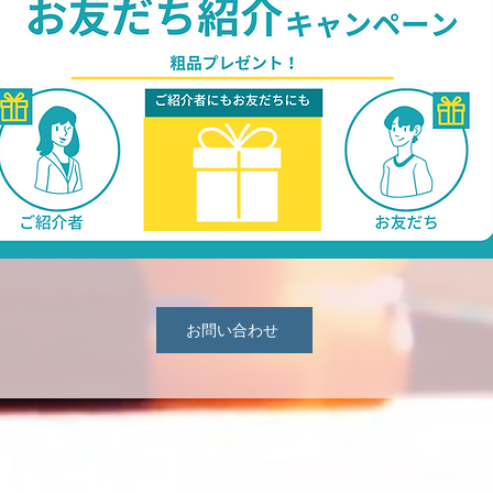
お問い合わせ