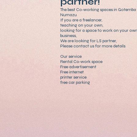
partner!
The best Co-working space​s in Gotemba
Numazu
If you are a freelancer,
teaching on your own,
looking for a space to work on your ow
business,
We are looking for LS partner,
Please contact us for more details
Our service
Rental Co-work space
Free advertisement
Free internet
printer service
free car parking