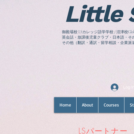
Little
御殿場校 LSカレッジ語学学校 / 沼津校Global Co
英会話・放課後児童クラブ・日本語・その他語
その他（翻訳・通訳・留学相談
・企業派
Log I
Home
About
Courses
St
LSパートナー