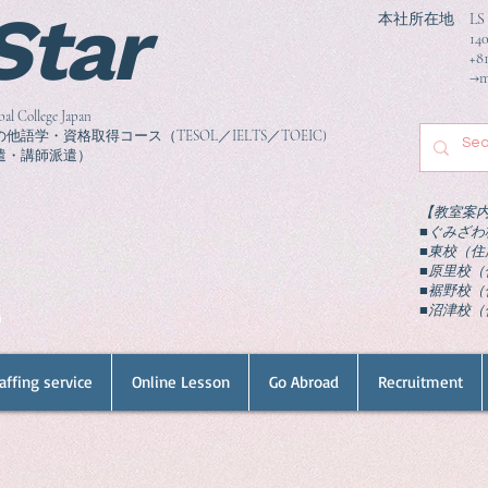
 Star
本社所在地 LS Colle
1406-5 Gumiz
+81-550-
→ma
llege Japan
学・資格取得コース（TESOL／IELTS／TOEIC)
遣・講師派遣）
【教室案
■ぐみざわ校
■東校（住所
■原里校（住
■裾野校（住
​■沼津校（
n
affing service
Online Lesson
Go Abroad
Recruitment