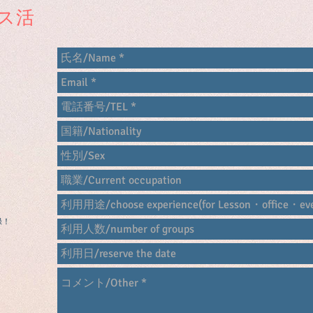
ス活
ト
す
録！