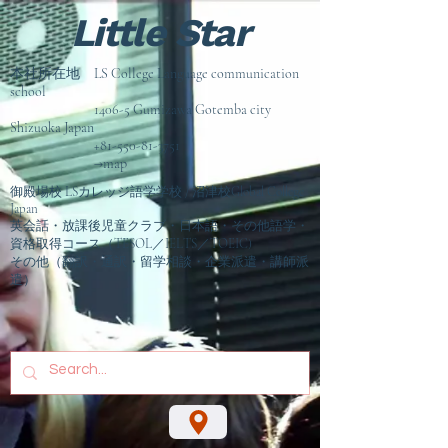
Little Star
本社所在地 LS College Language communication
school
1406-5 Gumizawa Gotemba city
Shizuoka Japan
+81-550-81-3751
→map
御殿場校 LSカレッジ語学学校 / 沼津校Global College
Japan
英会話・放課後児童クラブ・日本語・その他語学・
資格取得コース（TESOL／IELTS／TOEIC)
その他（翻訳・通訳・留学相談
・企業派遣・講師派
遣）