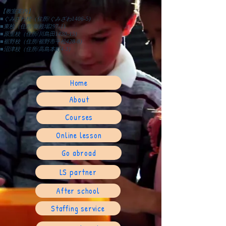
【教室案内】
■ぐみざわ校（住所/ぐみざわ1406-5)
■東校（住所/御殿場297-1)
■原里校（住所/川島田1430-15)
■裾野校（住所/裾野市平松428-8)
​■沼津校（住所/高島本町4-3)
Home
About
Courses
Online lesson
Go abroad
LS partner
After school
Staffing service