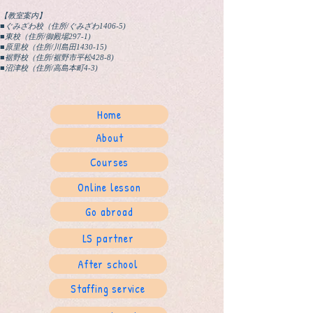
【教室案内】
■ぐみざわ校（住所/ぐみざわ1406-5)
■東校（住所/御殿場297-1)
■原里校（住所/川島田1430-15)
■裾野校（住所/裾野市平松428-8)
​■沼津校（住所/高島本町4-3)
Home
About
Courses
Online lesson
Go abroad
LS partner
After school
Staffing service