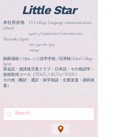
Little Star
本社所在地 LS College Language communication
school
1406-5 Gumizawa Gotemba city
Shizuoka Japan
+81-550-81-3751
→map
御殿場校 LSカレッジ語学学校 / 沼津校Global College
Japan
英会話・放課後児童クラブ・日本語・その他語学・
資格取得コース（TESOL／IELTS／TOEIC)
その他（翻訳・通訳・留学相談
・企業派遣・講師派
遣）