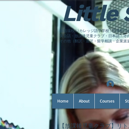
Little
御殿場校 LSカレッジ語学学校 / 沼津校Global Co
英会話・放課後児童クラブ・日本語・その他語
その他（翻訳・通訳・留学相談
・企業派
Log I
Home
About
Courses
St
【放課後児童クラブ】リト