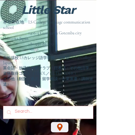
Little Star
本社所在地 LS College Language communication
school
1406-5 Gumizawa Gotemba city
Shizuoka Japan
+81-550-81-3751
→map
御殿場校 LSカレッジ語学学校 / 沼津校Global College
Japan
英会話・放課後児童クラブ・日本語・その他語学・
資格取得コース（TESOL／IELTS／TOEIC)
その他（翻訳・通訳・留学相談
・企業派遣・講師派
遣）