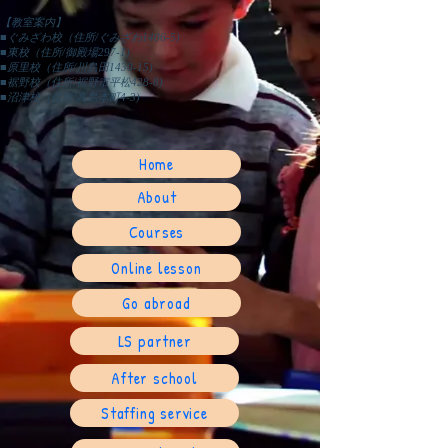
【教室案内】
■ぐみざわ校（住所/ぐみざわ1406-5)
■東校（住所/御殿場297-1)
■原里校（住所/川島田1430-15)
■裾野校（住所/裾野市平松428-8)
​■沼津校（住所/高島本町4-3)
Home
About
Courses
Online lesson
Go abroad
LS partner
After school
Staffing service