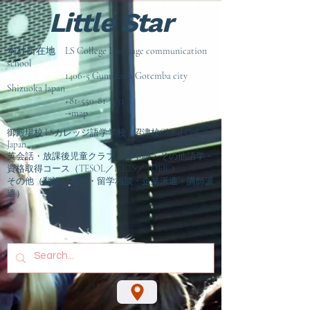
Little Star
本社所在地 LS College Language communication
school
1406-5 Gumizawa Gotemba city
Shizuoka Japan
+81-550-81-3751
→map
御殿場校 LSカレッジ語学学校 / 沼津校Global College
Japan
英会話・放課後児童クラブ・日本語・その他語学・
資格取得コース（TESOL／IELTS／TOEIC)
その他（翻訳・通訳・留学相談
・企業派遣・講師派
遣）