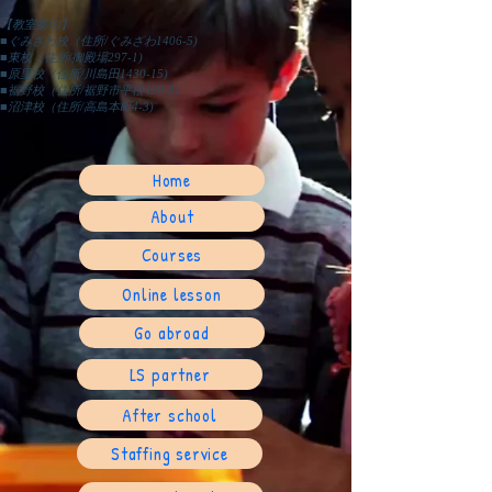
【教室案内】
■ぐみざわ校（住所/ぐみざわ1406-5)
■東校（住所/御殿場297-1)
■原里校（住所/川島田1430-15)
■裾野校（住所/裾野市平松428-8)
​■沼津校（住所/高島本町4-3)
Home
About
Courses
Online lesson
Go abroad
LS partner
After school
Staffing service