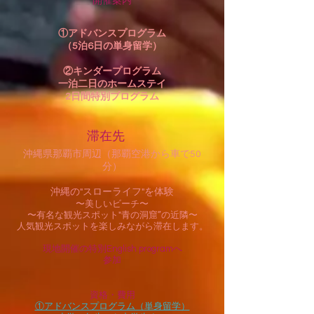
開催案内
①アドバンスプログラム
（5泊6日の単身留学）​
②キンダープログラム
一泊二日のホームステイ
2日間特別プログラム
滞在先
沖縄県那覇市周辺（那覇空港から車で50
分）
沖縄の"スローライフ"を体験
〜美しいビーチ〜
〜有名な観光スポット"青の洞窟”の近隣〜
人気観光スポットを楽しみながら滞在します。
現地開催の特別English programへ
参加
​資格・費用
①アドバンスプログラム（単身留学）