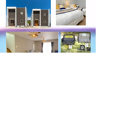
②キンダープログラム
４歳以上
​（小・中・高校生〜大人の方も参加できます）
※２日間（7月27日 & 7月28日)
KIDS ESLコース
「2日目」お子さまがプログラムご参加中…