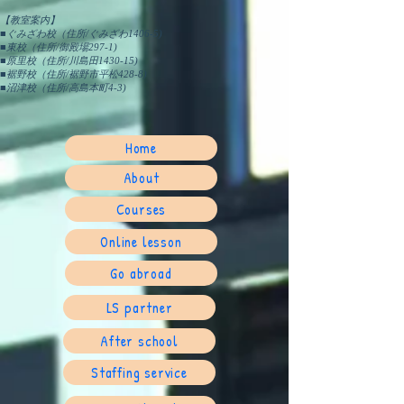
【教室案内】
■ぐみざわ校（住所/ぐみざわ1406-5)
■東校（住所/御殿場297-1)
■原里校（住所/川島田1430-15)
■裾野校（住所/裾野市平松428-8)
​■沼津校（住所/高島本町4-3)
Home
About
Courses
Online lesson
Go abroad
LS partner
After school
Staffing service