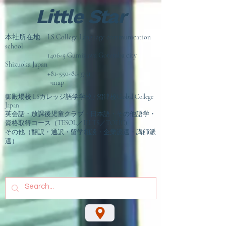
Little Star
本社所在地 LS College Language communication
school
1406-5 Gumizawa Gotemba city
Shizuoka Japan
+81-550-81-3751
→map
御殿場校 LSカレッジ語学学校 / 沼津校Global College
Japan
英会話・放課後児童クラブ・日本語・その他語学・
資格取得コース（TESOL／IELTS／TOEIC)
その他（翻訳・通訳・留学相談
・企業派遣・講師派
遣）