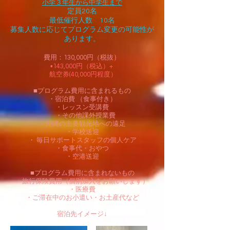
小学３年生から中学生まで
定員20名
最低催行人数 10名
募集人数に応じてプログラム変更の可能性が
あります。
費用：130,000円（税抜
）
▪️143,000円（税込）+
航空券(40,000円程度）
■プログラム費用に含まれるもの
・宿泊費 （食事付き）
・レッスン受講費
・その他課外授業費
・沖縄の主要観光地への遠足
・学校送迎
・ 毎日サポートスタッフの個人ケア
・食事代・おやつ
・空港送迎
■プログラム費用に含まれないもの
・旅行保険費用（個別加入をお願いします）
・医療費
・ご滞在中のお小遣い・お土産代など
​宿泊先イメージ↓