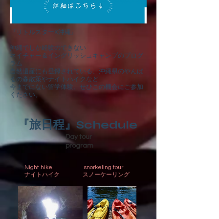
『リトルスターX沖縄』
沖縄でしか経験のできない
ネイチャー＆イングリッシュキャンプのプログ
ラム
自然遺産にも登録されている、沖縄県のやんば
るの森散策やナイトハイクなど
今までにない留学体験、せひこの機会にご参加
ください。
『旅日程』Schedule
Day tour
program
Night hike
snorkeling tour
​ナイトハイク
​スノーケーリング