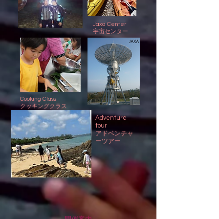
Jaxa Center
​宇宙センター
Cooking Class
​クッキングクラス
Adventure
tour
アドベンチャ
ーツアー